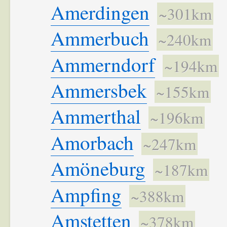
Amerdingen
~301km
Ammerbuch
~240km
Ammerndorf
~194km
Ammersbek
~155km
Ammerthal
~196km
Amorbach
~247km
Amöneburg
~187km
Ampfing
~388km
Amstetten
~378km