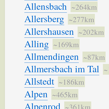
Allensbach
~264km
Allersberg
~277km
Allershausen
~202km
Alling
~169km
Allmendingen
~87km
Allmersbach im Tal
~
Allstedt
~186km
Alpen
~465km
Alpenrod
~361km