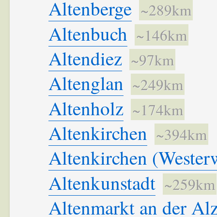
Altenberge
~289km
Altenbuch
~146km
Altendiez
~97km
Altenglan
~249km
Altenholz
~174km
Altenkirchen
~394km
Altenkirchen (Wester
Altenkunstadt
~259km
Altenmarkt an der Al