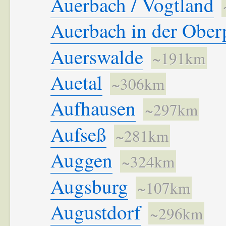
Auerbach / Vogtland
Auerbach in der Ober
Auerswalde
~191km
Auetal
~306km
Aufhausen
~297km
Aufseß
~281km
Auggen
~324km
Augsburg
~107km
Augustdorf
~296km