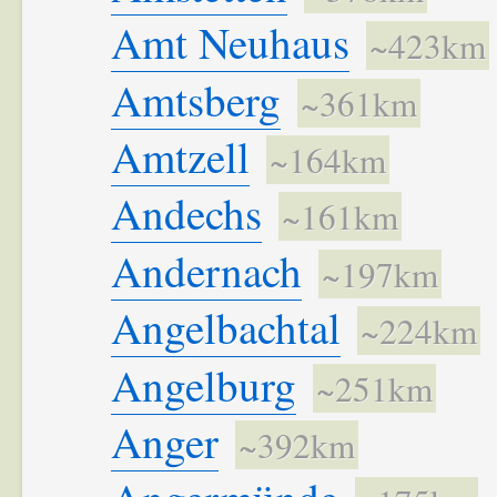
Amt Neuhaus
~423km
Amtsberg
~361km
Amtzell
~164km
Andechs
~161km
Andernach
~197km
Angelbachtal
~224km
Angelburg
~251km
Anger
~392km