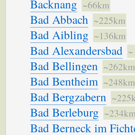
Backnang
~66km
Bad Abbach
~225km
Bad Aibling
~136km
Bad Alexandersbad
~
Bad Bellingen
~262km
Bad Bentheim
~248km
Bad Bergzabern
~225
Bad Berleburg
~234k
Bad Berneck im Ficht