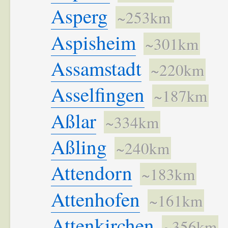
Asperg
~253km
Aspisheim
~301km
Assamstadt
~220km
Asselfingen
~187km
Aßlar
~334km
Aßling
~240km
Attendorn
~183km
Attenhofen
~161km
Attenkirchen
~356km