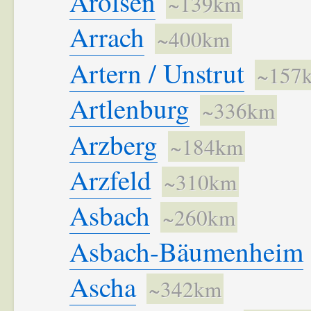
Arolsen
~139km
Arrach
~400km
Artern / Unstrut
~157
Artlenburg
~336km
Arzberg
~184km
Arzfeld
~310km
Asbach
~260km
Asbach-Bäumenheim
Ascha
~342km