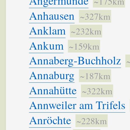
Angermünde
~175km
Anhausen
~327km
Anklam
~232km
Ankum
~159km
Annaberg-Buchholz
Annaburg
~187km
Annahütte
~322km
Annweiler am Trifels
Anröchte
~228km