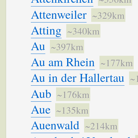
Attenweiler
~329km
Atting
~340km
Au
~397km
Au am Rhein
~177km
Au in der Hallertau
~
Aub
~176km
Aue
~135km
Auenwald
~214km