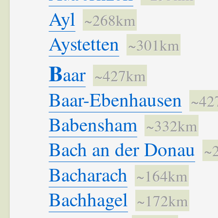
Ayl
~268km
Aystetten
~301km
B
aar
~427km
Baar-Ebenhausen
~42
Babensham
~332km
Bach an der Donau
~
Bacharach
~164km
Bachhagel
~172km