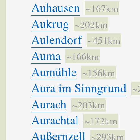
Auhausen
~167km
Aukrug
~202km
Aulendorf
~451km
Auma
~166km
Aumühle
~156km
Aura im Sinngrund
~
Aurach
~203km
Aurachtal
~172km
Außernzell
~293km