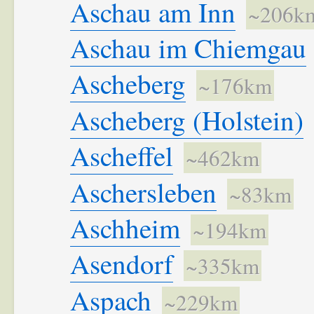
Aschau am Inn
~206k
Aschau im Chiemgau
Ascheberg
~176km
Ascheberg (Holstein)
Ascheffel
~462km
Aschersleben
~83km
Aschheim
~194km
Asendorf
~335km
Aspach
~229km