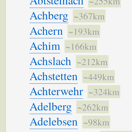
Abtsteinach
~255km
Achberg
~367km
Achern
~193km
Achim
~166km
Achslach
~212km
Achstetten
~449km
Achterwehr
~324km
Adelberg
~262km
Adelebsen
~98km