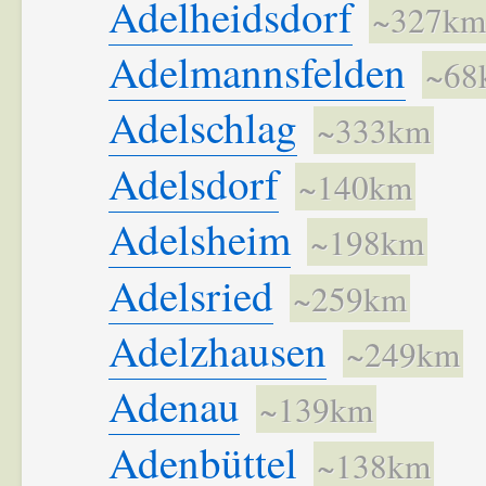
Adelheidsdorf
~327km
Adelmannsfelden
~68
Adelschlag
~333km
Adelsdorf
~140km
Adelsheim
~198km
Adelsried
~259km
Adelzhausen
~249km
Adenau
~139km
Adenbüttel
~138km