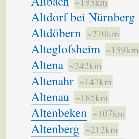
Altbach
~185km
Altdorf bei Nürnberg
Altdöbern
~270km
Alteglofsheim
~159km
Altena
~242km
Altenahr
~143km
Altenau
~185km
Altenbeken
~107km
Altenberg
~212km