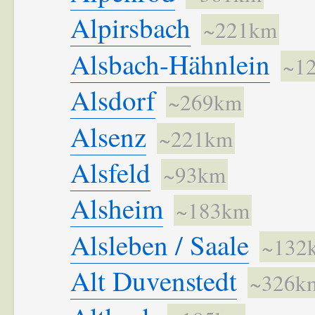
Alpirsbach
~221km
Alsbach-Hähnlein
~1
Alsdorf
~269km
Alsenz
~221km
Alsfeld
~93km
Alsheim
~183km
Alsleben / Saale
~132
Alt Duvenstedt
~326k