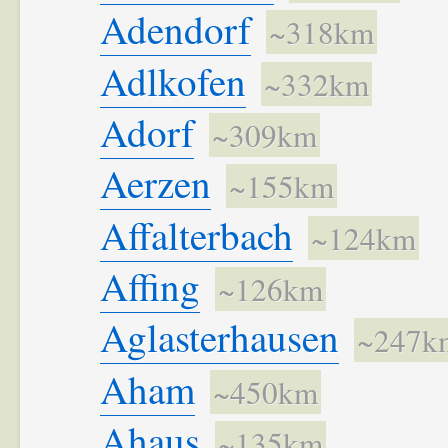
Adendorf
~318km
Adlkofen
~332km
Adorf
~309km
Aerzen
~155km
Affalterbach
~124km
Affing
~126km
Aglasterhausen
~247k
Aham
~450km
Ahaus
~135km