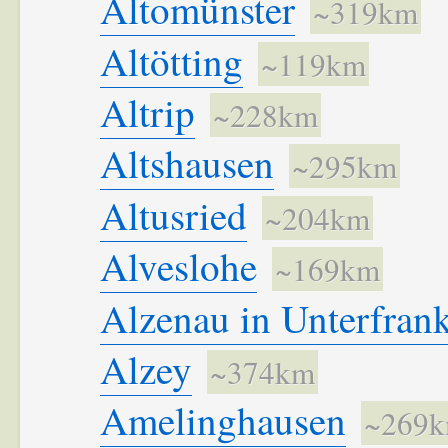
Altomünster
~319km
Altötting
~119km
Altrip
~228km
Altshausen
~295km
Altusried
~204km
Alveslohe
~169km
Alzenau in Unterfran
Alzey
~374km
Amelinghausen
~269