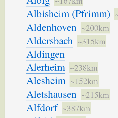
~167km
Albisheim (Pfrimm)
Aldenhoven
~200km
Aldersbach
~315km
Aldingen
Alerheim
~238km
Alesheim
~152km
Aletshausen
~215km
Alfdorf
~387km