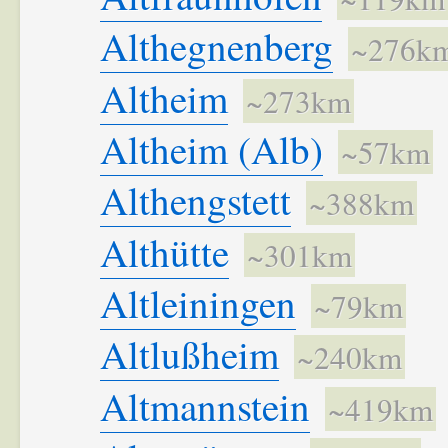
Althegnenberg
~276k
Altheim
~273km
Altheim (Alb)
~57km
Althengstett
~388km
Althütte
~301km
Altleiningen
~79km
Altlußheim
~240km
Altmannstein
~419km