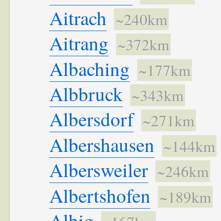
Aitrach
~240km
Aitrang
~372km
Albaching
~177km
Albbruck
~343km
Albersdorf
~271km
Albershausen
~144km
Albersweiler
~246km
Albertshofen
~189km
Albig