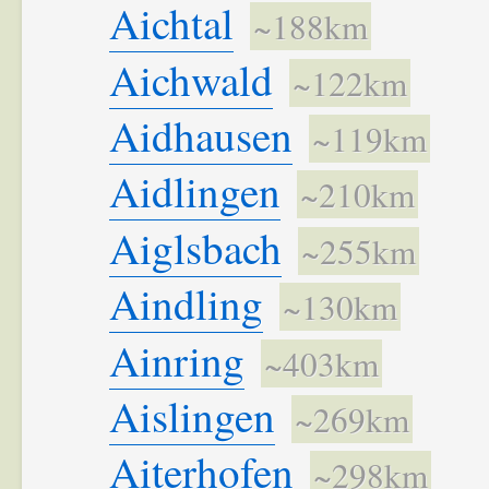
Aichtal
~188km
Aichwald
~122km
Aidhausen
~119km
Aidlingen
~210km
Aiglsbach
~255km
Aindling
~130km
Ainring
~403km
Aislingen
~269km
Aiterhofen
~298km