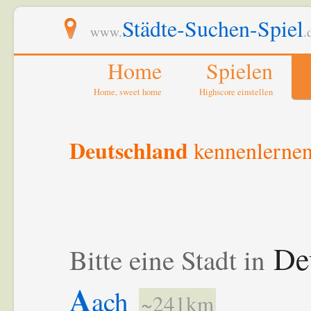
Städte-Suchen-Spiel
www.
.
Home
Spielen
Home, sweet home
Highscore einstellen
Deutschland
kennenlerne
De
Bitte eine Stadt in
A
ach
~241km