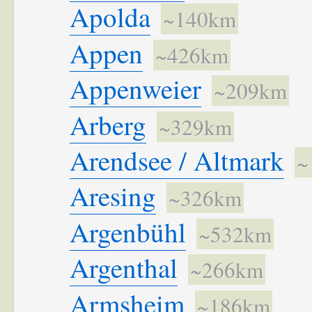
Apolda
~140km
Appen
~426km
Appenweier
~209km
Arberg
~329km
Arendsee / Altmark
~
Aresing
~326km
Argenbühl
~532km
Argenthal
~266km
Armsheim
~186km