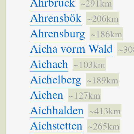
Ahrbrück
~291km
Ahrensbök
~206km
Ahrensburg
~186km
Aicha vorm Wald
~30
Aichach
~103km
Aichelberg
~189km
Aichen
~127km
Aichhalden
~413km
Aichstetten
~265km