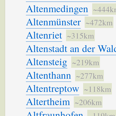
Altenmedingen
~444k
Altenmünster
~472km
Altenriet
~315km
Altenstadt an der Wa
Altensteig
~219km
Altenthann
~277km
Altentreptow
~118km
Altertheim
~206km
Altfraunhofen
~119km