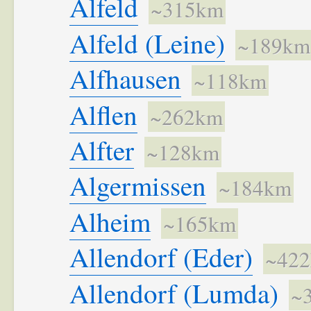
Alfeld
~315km
Alfeld (Leine)
~189km
Alfhausen
~118km
Alflen
~262km
Alfter
~128km
Algermissen
~184km
Alheim
~165km
Allendorf (Eder)
~42
Allendorf (Lumda)
~