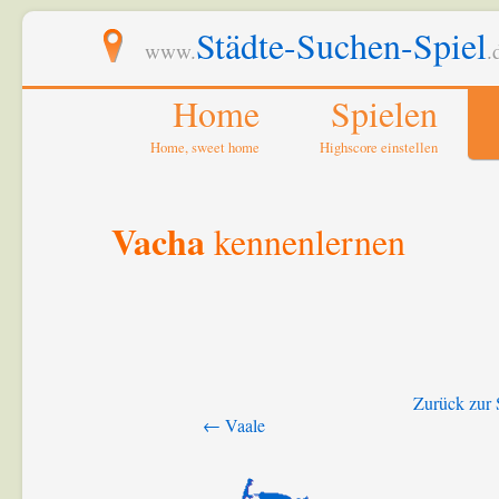
Städte-Suchen-Spiel
www.
.
Home
Spielen
Home, sweet home
Highscore einstellen
Vacha
kennenlernen
Zurück zur 
← Vaale