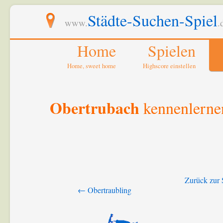
Städte-Suchen-Spiel
www.
.
Home
Spielen
Home, sweet home
Highscore einstellen
Obertrubach
kennenlerne
Zurück zur 
← Obertraubling