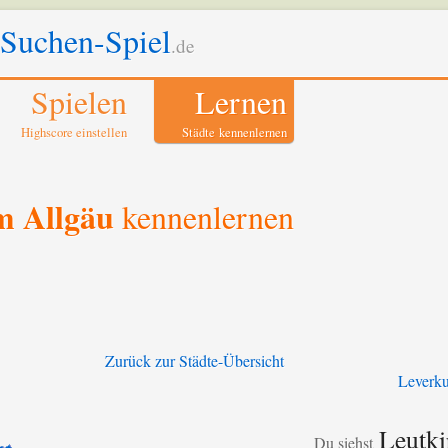
-Suchen-Spiel
.de
Spielen
Lernen
Highscore einstellen
Städte kennenlernen
m Allgäu
kennenlernen
Zurück zur Städte-Übersicht
Leverk
Leutki
Du siehst