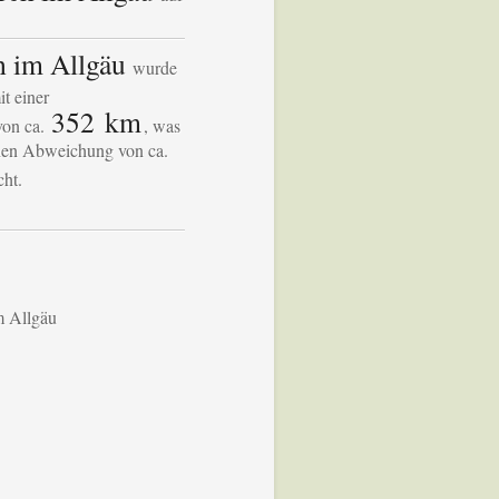
h im Allgäu
wurde
t einer
352 km
on ca.
, was
chen Abweichung von ca.
cht.
m Allgäu