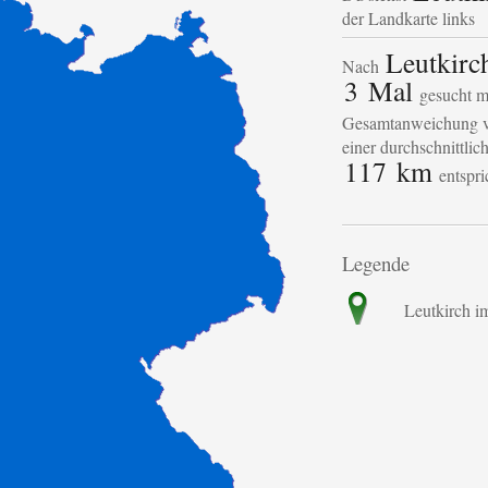
der Landkarte links
Leutkirc
Nach
3 Mal
gesucht mi
Gesamtanweichung v
einer durchschnittli
117 km
entspri
Legende
Leutkirch i