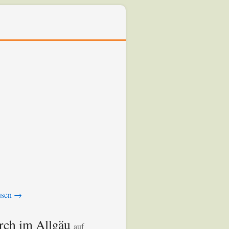
usen →
rch im Allgäu
auf