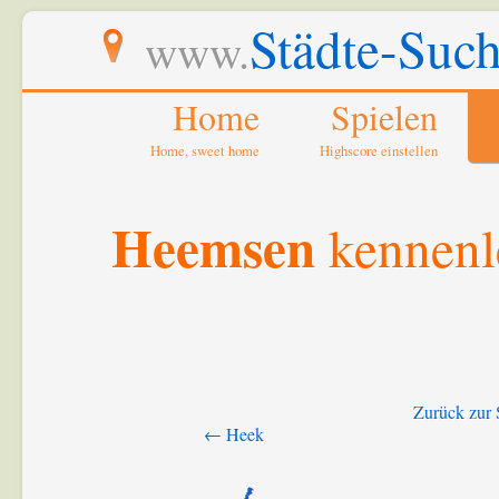
Städte-Such
www.
Home
Spielen
Home, sweet home
Highscore einstellen
Heemsen
kennenl
Zurück zur 
← Heek