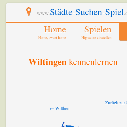
Städte-Suchen-Spiel
www.
.
Home
Spielen
Home, sweet home
Highscore einstellen
Wiltingen
kennenlernen
Zurück zur 
← Wilthen