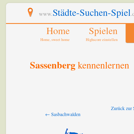
Städte-Suchen-Spiel
www.
.
Home
Spielen
Home, sweet home
Highscore einstellen
Sassenberg
kennenlernen
Zurück zur 
← Sasbachwalden