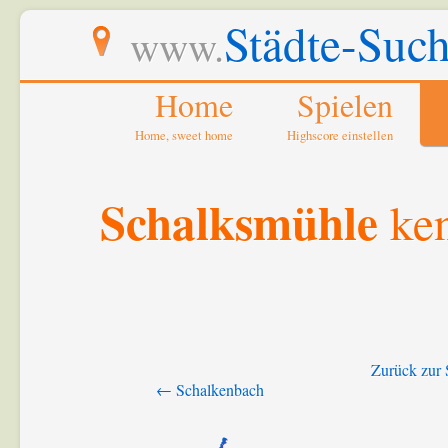
Städte-Such
www.
Home
Spielen
Home, sweet home
Highscore einstellen
Schalksmühle
ken
Zurück zur 
← Schalkenbach