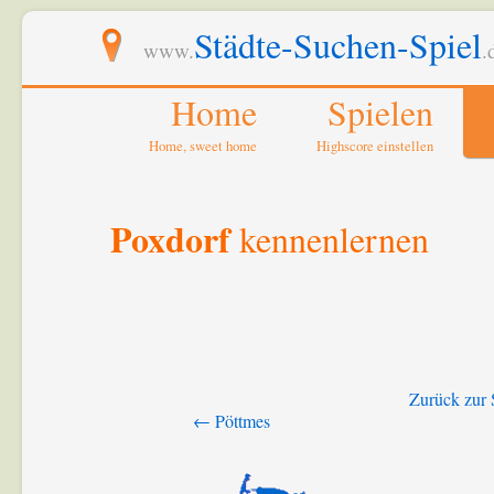
Städte-Suchen-Spiel
www.
.
Home
Spielen
Home, sweet home
Highscore einstellen
Poxdorf
kennenlernen
Zurück zur 
← Pöttmes