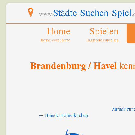
Städte-Suchen-Spiel
www.
.
Home
Spielen
Home, sweet home
Highscore einstellen
Brandenburg / Havel
kenn
Zurück zur 
← Brande-Hörnerkirchen