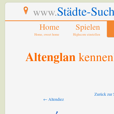
Städte-Such
www.
Home
Spielen
Home, sweet home
Highscore einstellen
Altenglan
kennen
Zurück zur 
← Altendiez