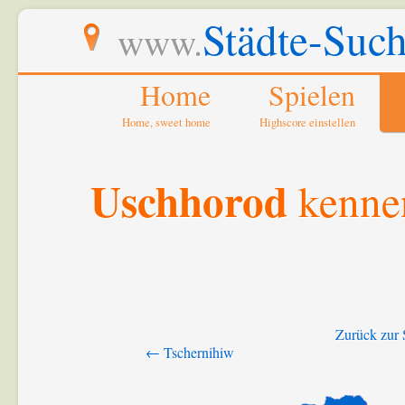
Städte-Such
www.
Home
Spielen
Home, sweet home
Highscore einstellen
Uschhorod
kenne
Zurück zur 
← Tschernihiw